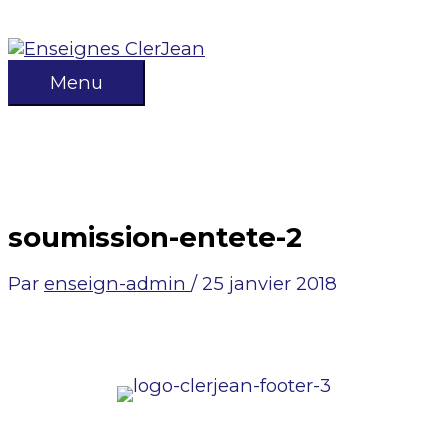
Aller
au
contenu
Menu
Menu
soumission-entete-2
Par
enseign-admin
/
25 janvier 2018