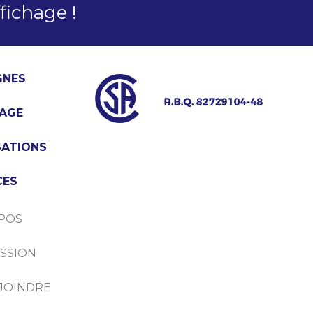
CONTACTEZ-
fichage !
NOUS!
GNES
AGE
SATIONS
CES
POS
SSION
JOINDRE