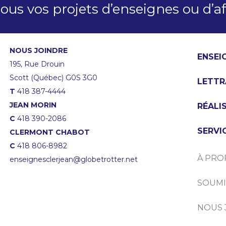
us vos projets d’enseignes ou d’af
NOUS JOINDRE
ENSEI
195, Rue Drouin
Scott (Québec) G0S 3G0
LETTR
T
418 387-4444
JEAN MORIN
RÉALI
C
418 390-2086
SERVI
CLERMONT CHABOT
C
418 806-8982
À PRO
enseignesclerjean@globetrotter.net
SOUMI
NOUS 