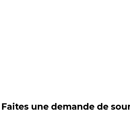
EN VOIR
e entreprise en affichant vos couleurs sur v
ence dans le domaine de lettrage de véhicule 
une gamme complète de produits adaptés à vo
EN VOIR
? Faites une demande de soum