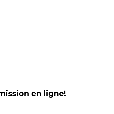
os véhicules ou remorques de compagnie!
dans la région de Québec et pourra vous
s besoins.
ission en ligne!