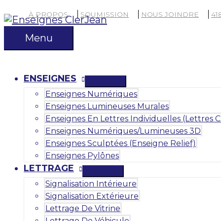
Aller
À PROPOS
SOUMISSION
NOUS JOINDRE
41
au
contenu
Menu
Menu
ENSEIGNES
Enseignes Numériques
Enseignes Lumineuses Murales
Enseignes En Lettres Individuelles (Lettres 
Enseignes Numériques/lumineuses 3D
Enseignes Sculptées (enseigne Relief)
Enseignes Pylônes
LETTRAGE
Signalisation Intérieure
Signalisation Extérieure
Lettrage De Vitrine
Lettrage De Véhicule