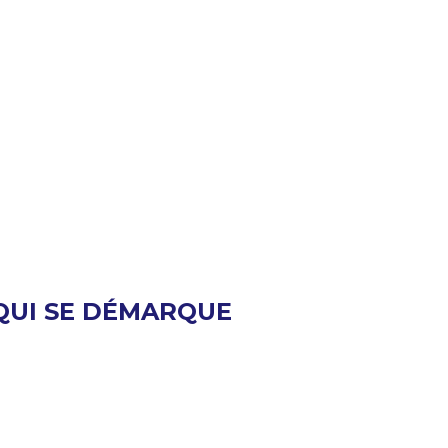
bien pensé et efficace. Est-ce que vos espaces
 que vos fournisseurs trouveront facilement
e signalisation efficace.
QUI SE DÉMARQUE
entreprise, le lettrage de vitrine est une
 ou des passants.