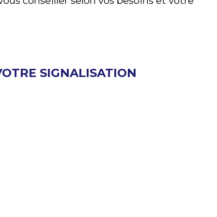
vous conseiller selon vos besoins et votre
VOTRE SIGNALISATION
soit pour identifier l’emplacement d’un local,
 se charge de prendre en considération vos
e de votre compagnie. Nous pouvons également
ns également le service de pose.