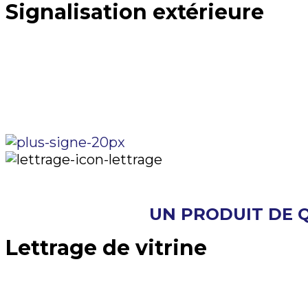
Signalisation extérieure
Afin de bien diriger vos clients ou vos fourn
de stationnements sont bien identifiés ? A
les zones de livraisons?
UN PRODUIT DE 
Lettrage de vitrine
Pour annoncer une promotion, de nouveaux 
solution efficac