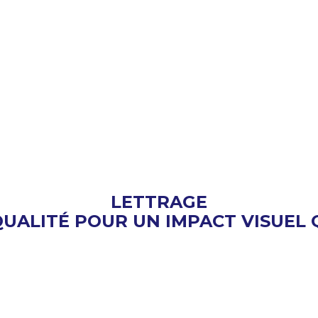
isseurs, la signalisation extérieure doit être 
vez-vous des stationnements réservés ? Est-ce
 Laissez-nous vous aider avec une proposition d
EN VOIR
LETTRAGE
QUALITÉ POUR UN IMPACT VISUEL 
services ou simplement pour identifier votre 
e afin d’attirer l’attention des automobilistes