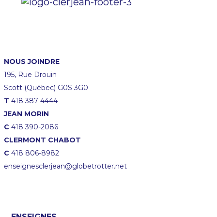
NOUS JOINDRE
195, Rue Drouin
Scott (Québec) G0S 3G0
T
418 387-4444
JEAN MORIN
C
418 390-2086
CLERMONT CHABOT
C
418 806-8982
enseignesclerjean@globetrotter.net
ENSEIGNES