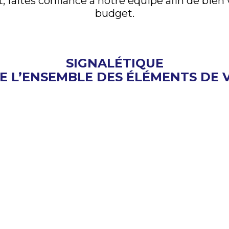
, faites confiance à notre équipe afin de bien 
budget.
SIGNALÉTIQUE
 L’ENSEMBLE DES ÉLÉMENTS DE 
aire et adéquate pour toute entreprise, que ce 
ge d’un plan d’évacuation. Enseignes ClerJean
esure, adaptée à votre bâtiment et à l’imag
ardisés. En plus de la conception, nous offro
EN VOIR