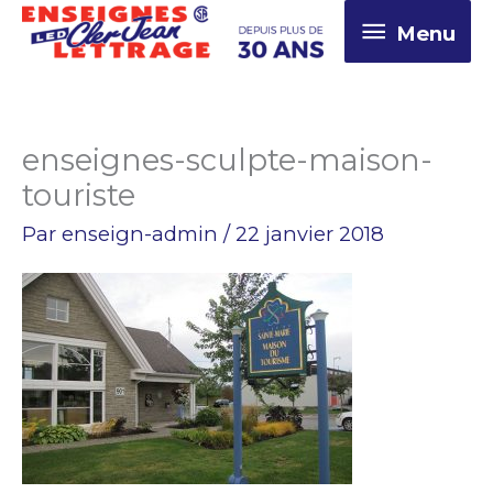
Aller
Menu
Menu
au
contenu
enseignes-sculpte-maison-
touriste
Par
enseign-admin
/
22 janvier 2018