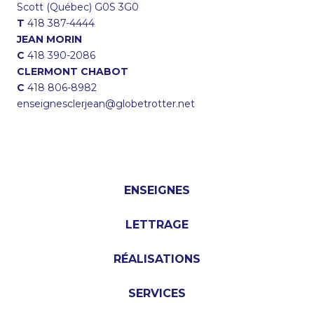
Scott (Québec) G0S 3G0
T
418 387-4444
JEAN MORIN
C
418 390-2086
CLERMONT CHABOT
C
418 806-8982
enseignesclerjean@globetrotter.net
ENSEIGNES
LETTRAGE
RÉALISATIONS
SERVICES