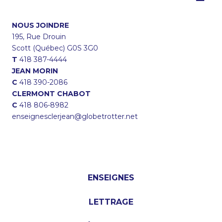
NOUS JOINDRE
195, Rue Drouin
Scott (Québec) G0S 3G0
T
418 387-4444
JEAN MORIN
C
418 390-2086
CLERMONT CHABOT
C
418 806-8982
enseignesclerjean@globetrotter.net
ENSEIGNES
LETTRAGE