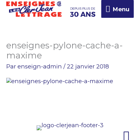
Aller
Menu
Menu
au
contenu
enseignes-pylone-cache-a-
maxime
Par
enseign-admin
/
22 janvier 2018