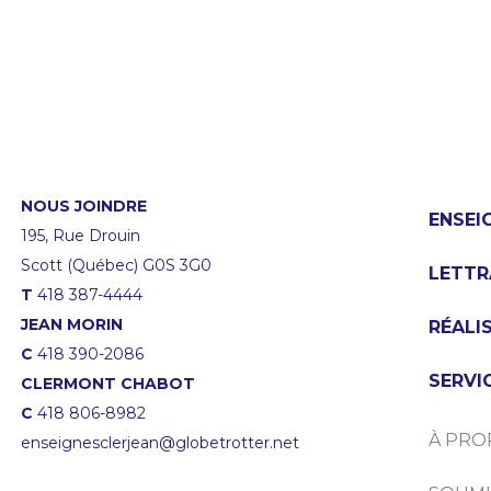
NOUS JOINDRE
ENSEI
195, Rue Drouin
Scott (Québec) G0S 3G0
LETTR
T
418 387-4444
JEAN MORIN
RÉALI
C
418 390-2086
SERVI
CLERMONT CHABOT
C
418 806-8982
À PRO
enseignesclerjean@globetrotter.net