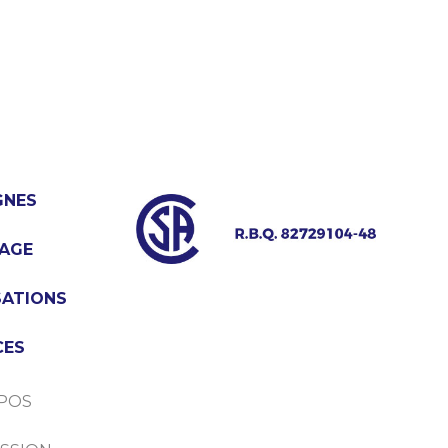
GNES
AGE
SATIONS
CES
POS