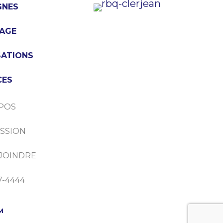
GNES
AGE
SATIONS
CES
POS
SSION
JOINDRE
7-4444
M