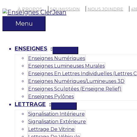
Aller
À PROPOS
SOUMISSION
NOUS JOINDRE
41
au
contenu
Menu
Menu
ENSEIGNES
Enseignes Numériques
Enseignes Lumineuses Murales
Enseignes En Lettres Individuelles (Lettres 
Enseignes Numériques/lumineuses 3D
Enseignes Sculptées (enseigne Relief)
Enseignes Pylônes
LETTRAGE
Signalisation Intérieure
Signalisation Extérieure
Lettrage De Vitrine
Lettrage De Véhicule