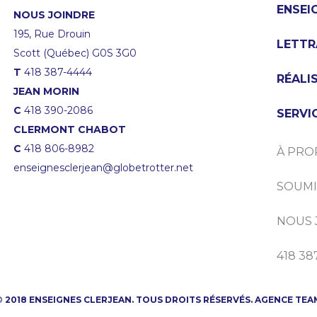
ENSEI
NOUS JOINDRE
195, Rue Drouin
LETTR
Scott (Québec) G0S 3G0
T
418 387-4444
RÉALI
JEAN MORIN
C
418 390-2086
SERVI
CLERMONT CHABOT
C
418 806-8982
À PRO
enseignesclerjean@globetrotter.net
SOUMI
NOUS 
418 38
© 2018 ENSEIGNES CLERJEAN. TOUS DROITS RÉSERVÉS.
AGENCE TEA