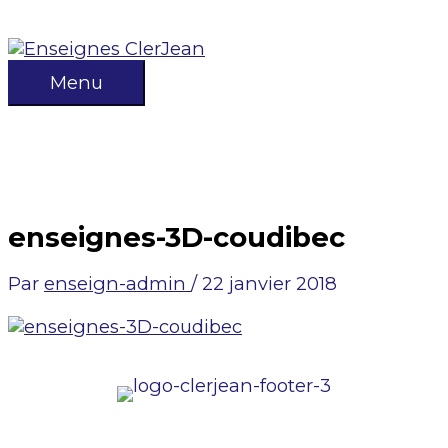
Aller
au
contenu
Menu
Menu
enseignes-3D-coudibec
Par
enseign-admin
/
22 janvier 2018